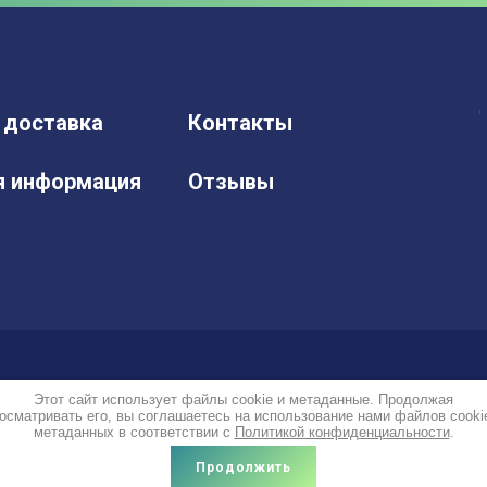
 доставка
Контакты
я информация
Отзывы
Этот сайт использует файлы cookie и метаданные. Продолжая
осматривать его, вы соглашаетесь на использование нами файлов cooki
метаданных в соответствии с
Политикой конфиденциальности
.
Продолжить
Сравнение
Корзина
0
0