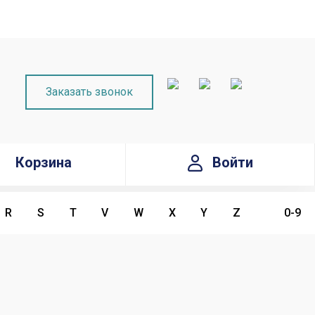
Заказать звонок
Корзина
Войти
R
S
T
V
W
X
Y
Z
0-9