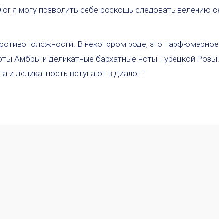
n Dior я могу позволить себе роскошь следовать велению
е противоположности. В некотором роде, это парфюмерно
оты Амбры и деликатные бархатные ноты Турецкой Розы.
а и деликатность вступают в диалог."