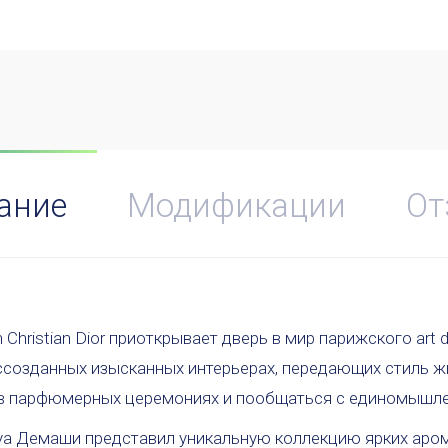
ание
Модификации
От
hristian Dior приоткрывает дверь в мир парижского art d
созданных изысканных интерьерах, передающих стиль жиз
 в парфюмерных церемониях и пообщаться с единомышл
уа Демаши представил уникальную коллекцию ярких аро