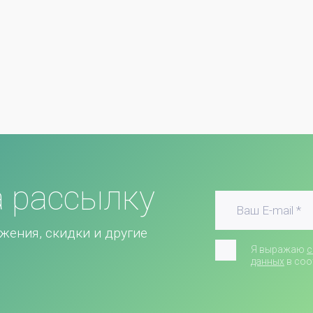
 рассылку
жения, скидки и другие
Я выражаю
с
данных
в соо