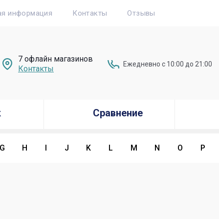
ая информация
Контакты
Отзывы
7 офлайн магазинов
Ежедневно с 10:00 до 21:00
Контакты
к
Сравнение
G
H
I
J
K
L
M
N
O
P