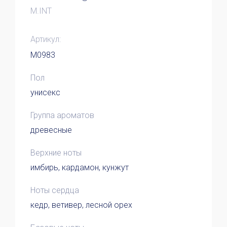
M.INT
Артикул:
M0983
Пол
унисекс
Группа ароматов
древесные
Верхние ноты
имбирь, кардамон, кунжут
Ноты сердца
кедр, ветивер, лесной орех