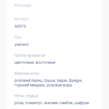
Amouage
Артикул:
A0973
Пол
унисекс
Группа ароматов
цветочные, восточные
Верхние ноты
розовый перец, груша, ладан, фундук,
горький миндаль, розовая вода
Ноты сердца
роза, османтус, жасмин самбак, шафран